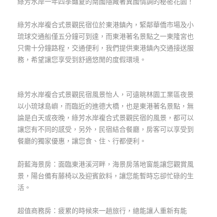
綠芳水岸一年四季豔夏的南國隱藏著異國情調的秘密花園！
玩
樂
綠芳水岸複合式景觀民宿位於東港鎮內，緊鄰華僑市場及小
地
琉球交通船僅五分鐘可到達，而東港著名景點之一東隆宮也
圖
只需十分鐘路程，交通便利，我們提供東港鎮內交通接送服
務，希望讓您享受到舒適悠閒的度假環境。
顧
客
服
務
綠芳水岸複合式景觀民宿風景怡人，可遠晀林園工業區夜景
以小琉球島嶼，而臨近的進德大橋，也是東港著名景點，無
論是白天或夜晚，綠芳水岸複合式景觀民宿的風景，都可以
顧
讓您有不同的感受，另外，民宿結合餐廳，房客可以享受到
客
餐廳的獨家優惠，讓您食、住、行都便利。
滿
意
蔚藍海景房：面臨東港溪河畔，海景房落地窗能讓您觀賞風
度
景，陽台備有藤椅以及迎賓飲料，讓您能暫時忘卻忙碌的生
活。
訂
超值商務房：疲累的時候來一趟旅行，總能讓人重新有能
單