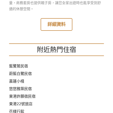
量，商務套房也提供親子房，讓您全家出遊時也能享受到舒
管
適的休憩空間。
理
詳細資料
會
員
帳
戶
附近熱門住宿
客
藍鷺鷥民宿
服
蔚藍白鷺民宿
聯
嘉蓮小棧
絡
單
悠悠雅築民宿
東港許願宿民宿
東港22號旅店
Line
花樣行館
線