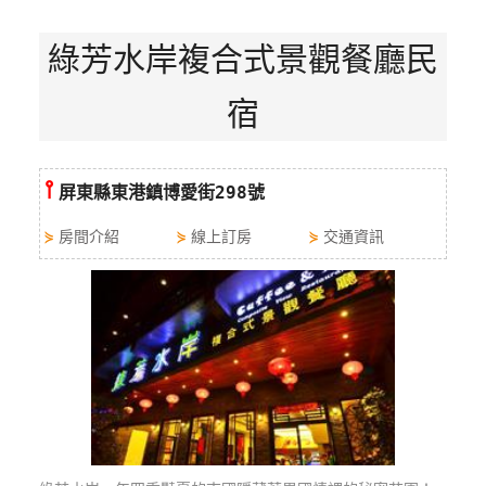
特
綠芳水岸複合式景觀餐廳民
色
民
宿
宿
全
⫯
屏東縣東港鎮博愛街298號
球
租
⋟
房間介紹
⋟
線上訂房
⋟
交通資訊
車
網
紅
帶
你
玩