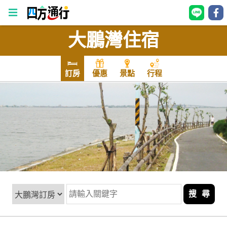
大鵬灣住宿
四
方
通
訂房
優惠
景點
行程
行
訂
房
台
灣
訂
房
搜 尋
直接跟飯店訂房
HOT