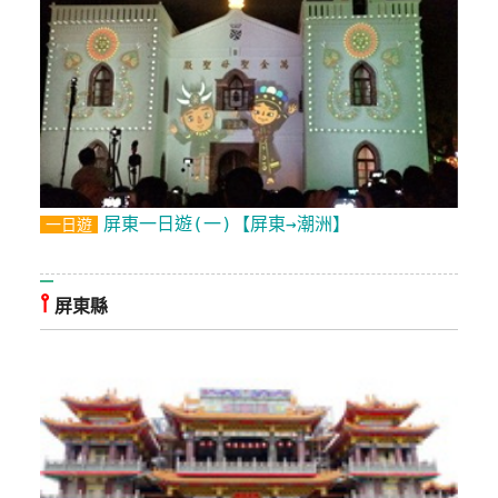
管
理
會
員
帳
戶
屏東一日遊(一)【屏東→潮洲】
一日遊
客
⫯
屏東縣
服
聯
絡
單
Line
線