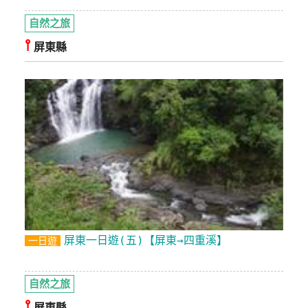
自然之旅
廠
⫯
商
屏東縣
合
作
旅
伴
計
劃
商
品
屏東一日遊(五)【屏東→四重溪】
一日遊
宣
傳
自然之旅
⫯
屏東縣