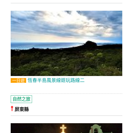
玩
樂
地
圖
顧
客
服
務
顧
恆春半島風景線遊玩路線二
一日遊
客
滿
意
自然之旅
度
⫯
屏東縣
訂
單