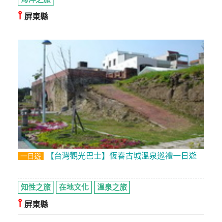
⫯
屏東縣
【台灣觀光巴士】恆春古城溫泉巡禮一日遊
一日遊
知性之旅
在地文化
溫泉之旅
⫯
屏東縣