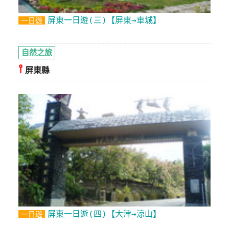
訂
屏東一日遊(三)【屏東→車城】
一日遊
房
自然之旅
請
⫯
款
屏東縣
收
據
合
作
提
案
飯
店
合
屏東一日遊(四)【大津→涼山】
作
一日遊