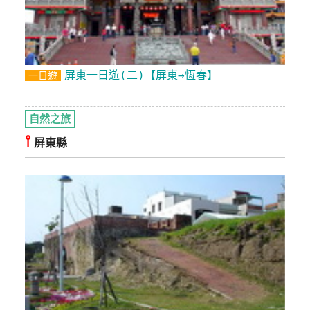
上
客
服
屏東一日遊(二)【屏東→恆春】
一日遊
紅
利
自然之旅
查
⫯
屏東縣
詢
訂
房
Q&A
國
旅
卡