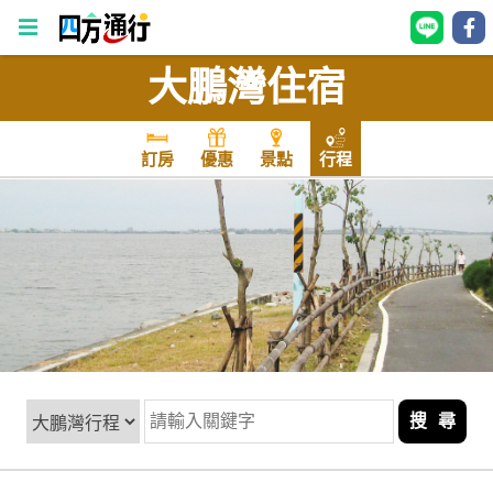
大鵬灣住宿
四
方
通
訂房
優惠
景點
行程
行
訂
房
台
灣
訂
房
搜 尋
直接跟飯店訂房
HOT