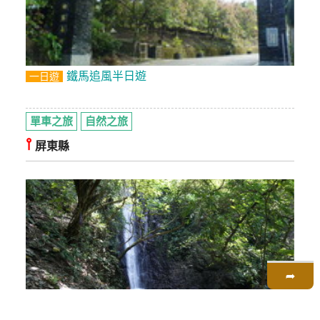
鐵馬追風半日遊
一日遊
單車之旅
自然之旅
⫯
屏東縣
➦