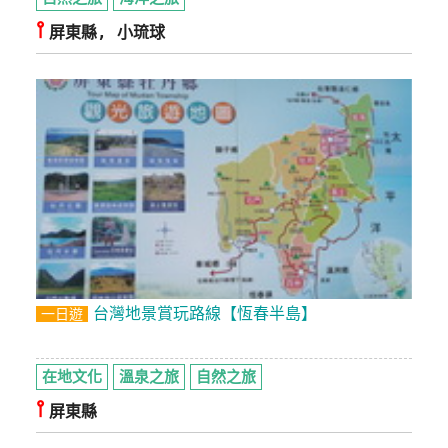
⫯
屏東縣, 小琉球
台灣地景賞玩路線【恆春半島】
一日遊
在地文化
溫泉之旅
自然之旅
⫯
屏東縣