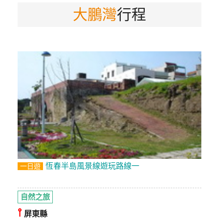
大鵬灣
行程
特
色
民
宿
全
球
租
車
網
紅
恆春半島風景線遊玩路線一
一日遊
帶
你
玩
自然之旅
⫯
屏東縣