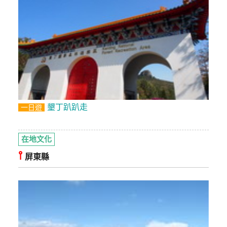
墾丁趴趴走
一日遊
在地文化
⫯
屏東縣